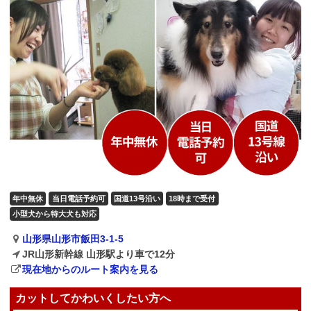
年中無休
当日電話予約可
国道13号沿い
18時まで受付
小型犬から特大犬も対応
山形県山形市飯田3-1-5
JR山形新幹線 山形駅より車で12分
現在地からのルート案内を見る
カットしてかわいくしたい方へ