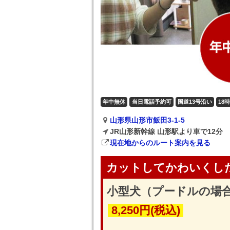
年中無休
当日電話予約可
国道13号沿い
18
山形県山形市飯田3-1-5
JR山形新幹線 山形駅より車で12分
現在地からのルート案内を見る
カットしてかわいくし
小型犬（プードルの場
8,250円(税込)