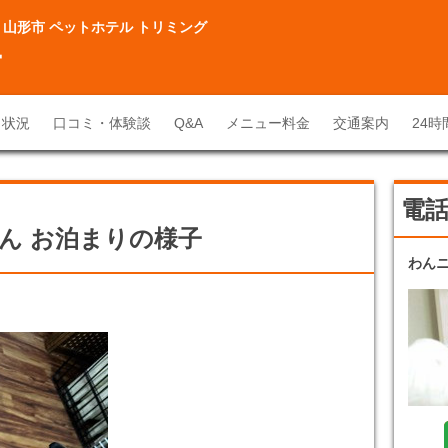
 山形市 ペットホテル トリミング
ー
り状況
口コミ・体験談
Q&A
メニュー料金
交通案内
24
電
ん お泊まりの様子
わん