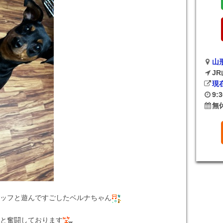
山
J
現
9:
無
ッフと遊んですごしたベルナちゃん
と奮闘しております